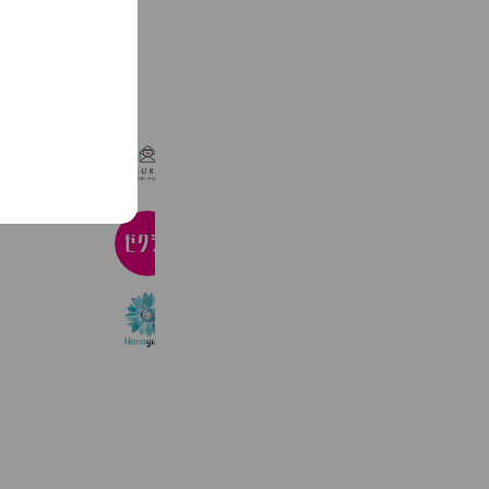
See more
楽々WEB招待状
296,344 friends
Coupons
ゼクシィ
165,656 friends
ハナユメ
132,098 friends