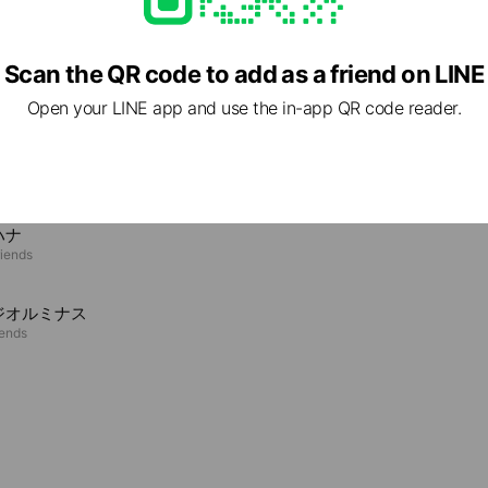
Scan the QR code to add as a friend on LINE
e viewing
Open your LINE app and use the in-app QR code reader.
ァイ
riends
ハナ
riends
ジオルミナス
iends