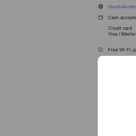
chuohakuze
Cash accept
Credit card
Visa / Maste
Free Wi-Fi, 
〒130-000
京成線 / 浅草線