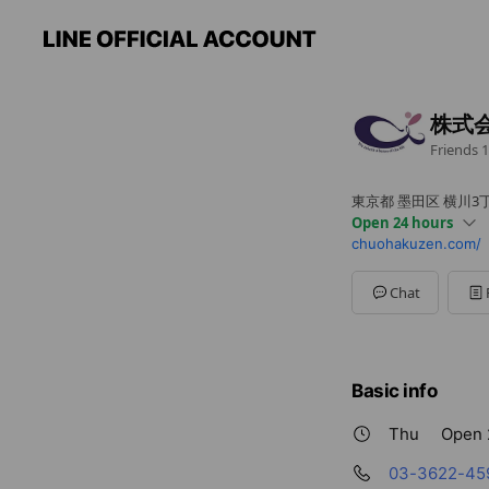
株式
Friends
1
東京都 墨田区 横川3丁
Open 24 hours
chuohakuzen.com/
Sun
Open 24 hours
Mon
Open 24 hours
Tue
Open 24 hours
Chat
Wed
Open 24 hours
Thu
Open 24 hours
Fri
Open 24 hours
Sat
Open 24 hours
Basic info
Thu
Open 
03-3622-45