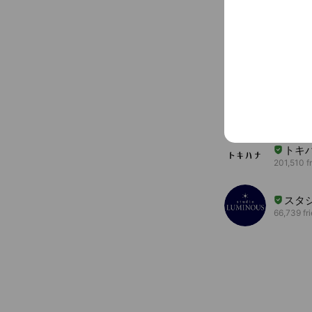
You might like
Accounts others ar
ツヴ
369,412 f
トキ
201,510 f
スタ
66,739 fr