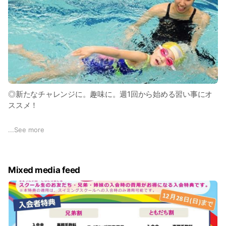
◎新たなチャレンジに。趣味に。週1回から始める習い事にオ
ススメ！
★エンジョイがモットー
...
See more
ルネサンスのスイミングは“エンジョイスイミング”
「楽しい！」から「好き！」へだから上達も早い!
楽しみながら技術を学び、自然と上達できる環境です。
Mixed media feed
★カリキュラムに自信あり
集団行動でのマナー習得や自主性を育むことを目的としたカリ
キュラム構成。子供達の意欲が倍増する「ワッペン」を進級ご
とにプレゼント!