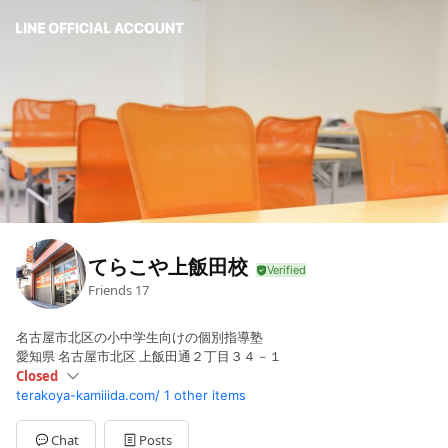
てらこや上飯田校
Friends
17
名古屋市北区の小中学生向けの個別指導塾
愛知県 名古屋市北区 上飯田通２丁目３４－１
Closed
terakoya-kamiiida.com/
1 other items
Sun
Closed
Mon
14: - 21:
Tue
14: - 21:
Chat
Posts