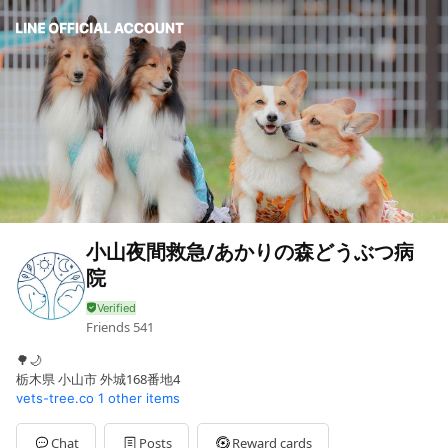
小山夜間救急/あかりの森どうぶつ病
院
Friends
541
🌳🌙
栃木県 小山市 外城168番地4
vets-tree.co
1 other items
Chat
Posts
Reward cards