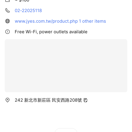
02-22025118
www.jyes.com.tw/product.php
1 other items
Free Wi-Fi, power outlets available
242 新北市新莊區 民安西路208號