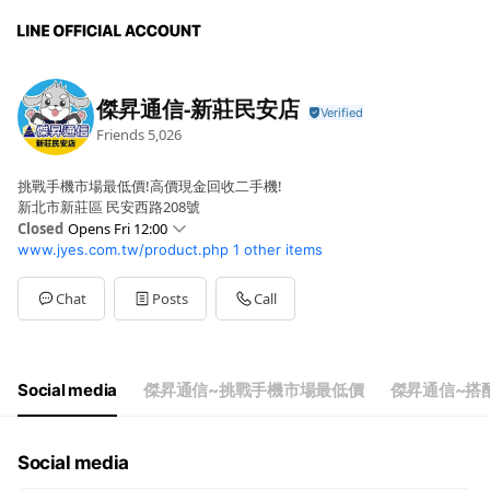
傑昇通信-新莊民安店
Friends
5,026
挑戰手機市場最低價!高價現金回收二手機!
新北市新莊區 民安西路208號
Closed
Opens Fri 12:00
www.jyes.com.tw/product.php
1 other items
Sun
11:30 - 21:30
Mon
12:00 - 21:30
Tue
12:00 - 21:30
Chat
Posts
Call
Wed
12:00 - 21:30
Thu
12:00 - 21:30
Fri
12:00 - 21:30
Sat
11:30 - 21:30
Social media
傑昇通信~挑戰手機市場最低價
傑昇通信~搭
門市全年無休，誠摯為您服務
Social media