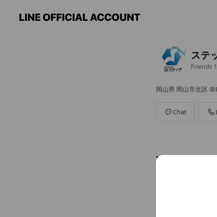
ステ
Friends
1
岡山県 岡山市北区 幸町
Chat
You might like
Accounts others ar
DISC
5,585 fri