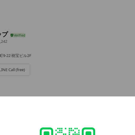
ップ
,242
9-22 樹宝ビル2F
LINE Call (free)
e viewing
OVERY SUPPORT
ends