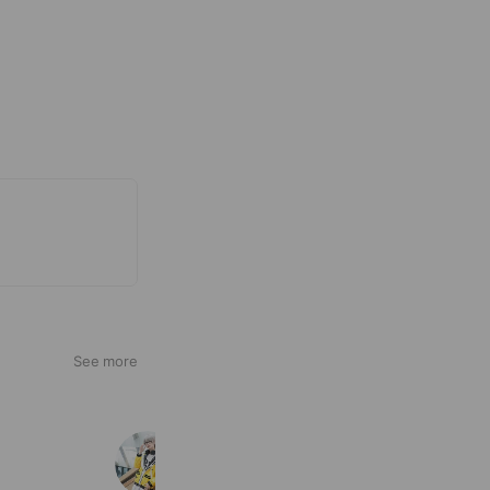
See more
CGCOS専門店
6,831 friends
Coupons