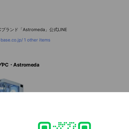
ブランド「Astromeda」公式LINE
base.co.jp/
1 other items
C・Astromeda
ゲーマーモデル
ハードな戦いに 勝つために。