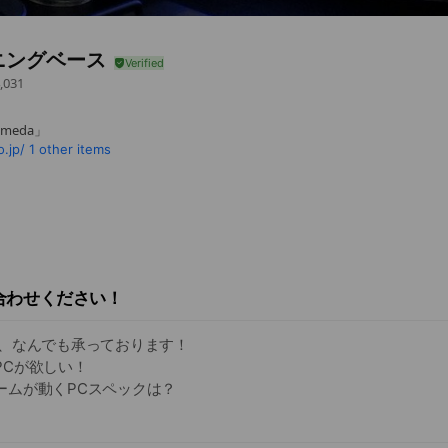
ニングベース
,031
meda」
.jp/
1 other items
合わせください！
談、なんでも承っております！
PCが欲しい！
ームが動くPCスペックは？
あのケースで組みたい！
g太る方法が知りたい など…