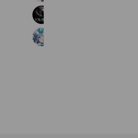
BuildGamingLab(公式)
4,602 friends
星の翼
8,529 friends