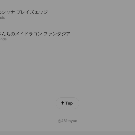
のシャナ ブレイズエッジ
nds
さんちのメイドラゴン ファンタジア
ends
Top
@481tayao