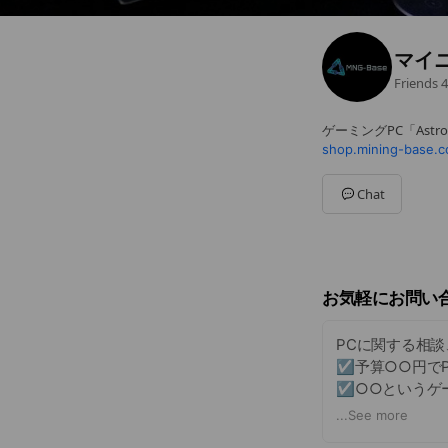
マイ
Friends
4
ゲーミングPC「Astro
shop.mining-base.co
Chat
お気軽にお問い
PCに関する相
☑予算○○円で
☑○○というゲ
☑ネットで見た
...
See more
☑一年で30K