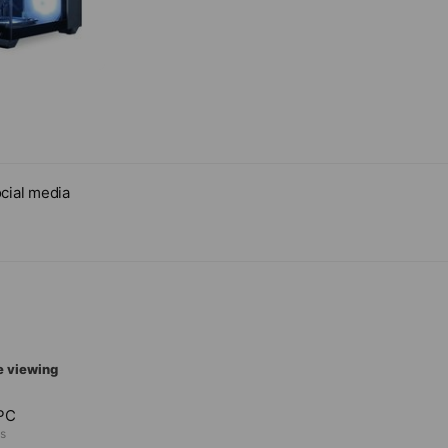
cial media
e viewing
PC
ds