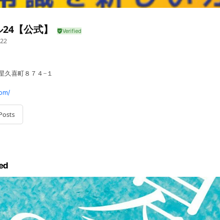
24【公式】
22
 星久喜町８７４−１
om/
Posts
ed