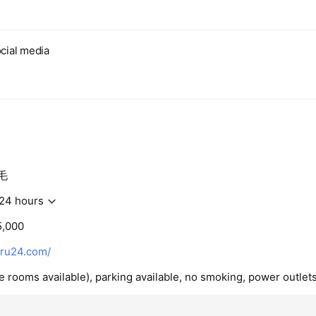
cial media
毛
24 hours
5,000
ru24.com/
te rooms available), parking available, no smoking, power outlets