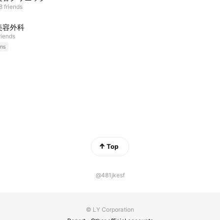
 friends
美容外科
riends
ns
Top
@481jkesf
© LY Corporation