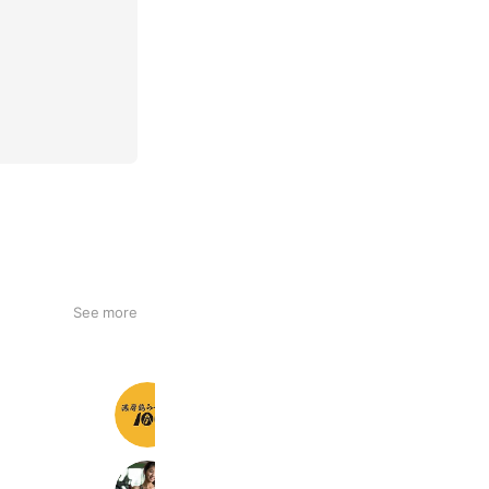
See more
濃厚鶏らーめん106(トム)
1,384 friends
ワールドプラスジム友部旭町店