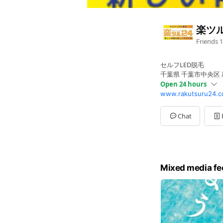
楽ツル
Friends
1
セルフLED脱毛
千葉県 千葉市中央区
Open 24 hours
www.rakutsuru24.c
Sun
Open 24 hours
Mon
Open 24 hours
Tue
Open 24 hours
Chat
Wed
Open 24 hours
Thu
Open 24 hours
Fri
Open 24 hours
Sat
Open 24 hours
Mixed media fe