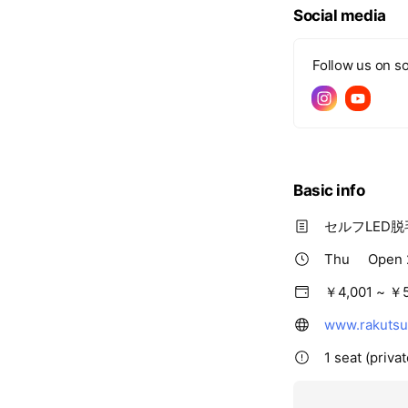
Social media
Follow us on so
Basic info
セルフLED脱
Thu
Open 
￥4,001 ~ ￥
www.rakutsu
1 seat (priva