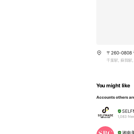
〒260-08
千葉駅, 蘇我駅
You might like
Accounts others ar
SEL
1,083 fri
湘南