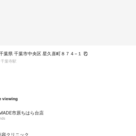
08 千葉県 千葉市中央区 星久喜町８７４−１
, 千葉寺駅
e viewing
FMADE市原ちはら台店
ends
美容クリニック