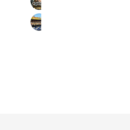
374 friends
王道家直伝 との丸家 船取店
911 friends