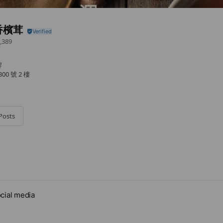
香檳茸
,389
牌
0 號 2 樓
Posts
cial media