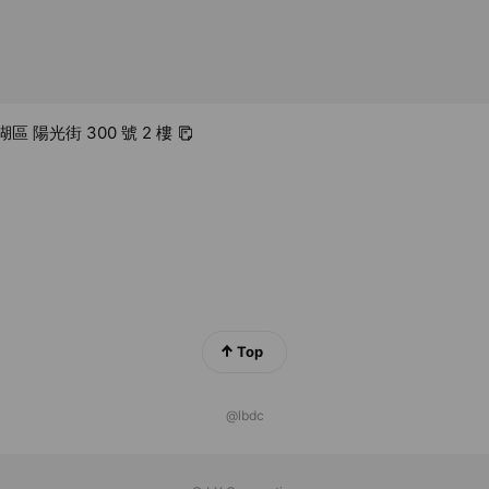
湖區 陽光街 300 號 2 樓
Top
@lbdc