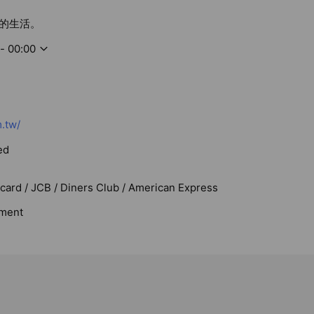
的生活。
- 00:00
.tw/
ed
rcard / JCB / Diners Club / American Express
ment