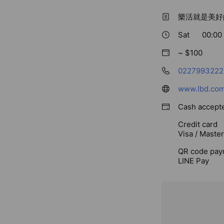
樂活就是美好
Sat
00:00 
~ $100
0227993222
www.lbd.com
Cash accept
Credit card
Visa / Maste
QR code pay
LINE Pay