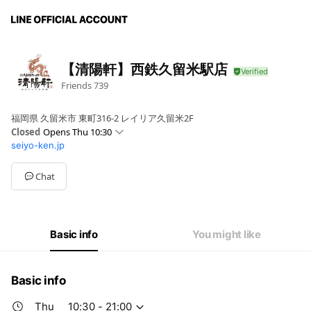
【清陽軒】西鉄久留米駅店
Friends
739
福岡県 久留米市 東町316-2 レイリア久留米2F
Closed
Opens Thu 10:30
seiyo-ken.jp
Sun
10:30 - 21:00
Mon
10:30 - 21:00
Tue
10:30 - 21:00
Chat
Wed
10:30 - 21:00
Thu
10:30 - 21:00
Fri
10:30 - 21:00
Sat
10:30 - 21:00
Basic info
You might like
※施設が定めた定休日に準じます
Basic info
Thu
10:30 - 21:00