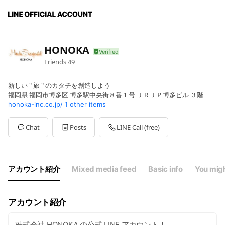
HONOKA
Friends
49
新しい " 旅 " のカタチを創造しよう
福岡県 福岡市博多区 博多駅中央街８番１号 ＪＲＪＰ博多ビル ３階
honoka-inc.co.jp/
1 other items
Chat
Posts
LINE Call (free)
アカウント紹介
Mixed media feed
Basic info
You migh
アカウント紹介
株式会社 HONOKA の公式 LINE アカウント！