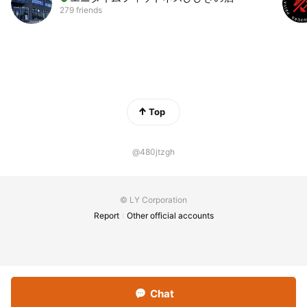
279 friends
Top
@480jtzgh
© LY Corporation
Report
Other official accounts
Chat