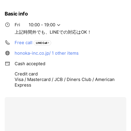
Basic info
Fri
10:00 - 19:00
上記時間外でも、LINEでの対応はOK！
Free call
LINE Call
honoka-inc.co.jp/
1 other items
Cash accepted
Credit card
Visa / Mastercard / JCB / Diners Club / American
Express