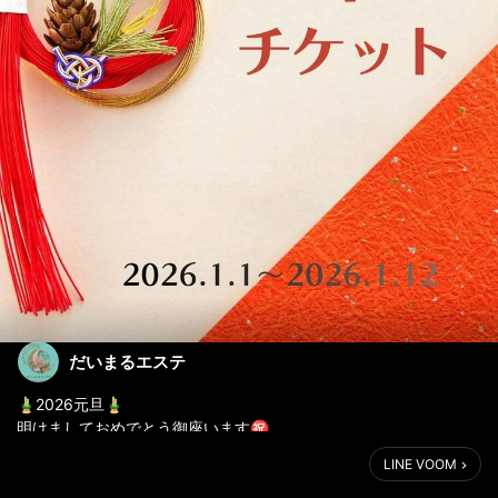
だいまるエステ
🎍2026元旦🎍
明けましておめでとう御座います㊗️
今年も張り切って皆様の美カツの応援をさせて頂きます✨
LINE VOOM
とゆう事で今年もやります🔥
毎年大人気のお年玉チケット販売❣️