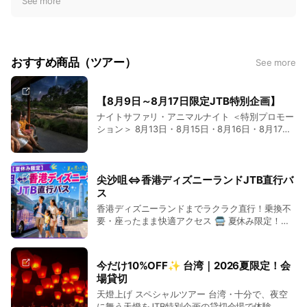
t
See more
i
c
e
おすすめ商品（ツアー）
See more
【8月9日～8月17日限定JTB特別企画】
ナイトサファリ・アニマルナイト ＜特別プロモー
ション＞ 8月13日・8月15日・8月16日・8月17日
の限定日 20％OFF！ 期間限定（8月9日～8月17
日）のJTB特別企画！ナイトサファリでのJTB貸切
マルチランゲージ（日本語音声ガイダンス）トラ
ム乗車＆JTB指定席からのアニマルショー鑑賞は
尖沙咀⇔香港ディズニーランドJTB直行バ
もちろん、シンガポール動物園でかわいい動物の
ス
仲間たちと楽しい時間を過ごせる今夏イチオシツ
香港ディズニーランドまでラクラク直行！乗換不
アーです♪
要・座ったまま快適アクセス 🚍 夏休み限定！尖
沙咀から香港ディズニーランドへ直行アクセス 香
港ディズニーランドを思いきり満喫したい方にお
すすめの、期間限定シャトルバスです。 尖沙咀エ
今だけ10%OFF✨ 台湾｜2026夏限定！会
リアの便利な2か所から出発し、香港ディズニー
場貸切
ランドまで乗換不要でスムーズにアクセスできま
天燈上げ スペシャルツアー 台湾・十分で、夜空
す。MTRの乗換や混雑した車内での移動を気にす
に舞う天燈をJTB特別企画の貸切会場で体験。 ・