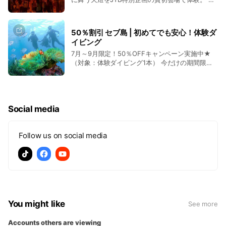
ることなく、座ったまま快適にパークへ向かえる
九份散策付き ・お子様半額 ・参加者特典付き ・1
のが最大の魅力です。
名様より即予約確定 開催日： 8/8・8/10・8/13・
8/21・8/24 8/24は20％OFF 先着順のため、ご希
50％割引 セブ島 | 初めてでも安心！体験ダ
望の日程はお早めに。
イビング
7月～9月限定！50％OFFキャンペーン実施中★
（対象：体験ダイビング1本） 今だけの期間限定
キャンペーン！通常価格の50％OFFでご参加いた
だけます。 人気のアクティビティをお得に体験で
きるチャンスです。ぜひこの機会にぜひご利用く
ださい！
Social media
Follow us on social media
You might like
See more
Accounts others are viewing