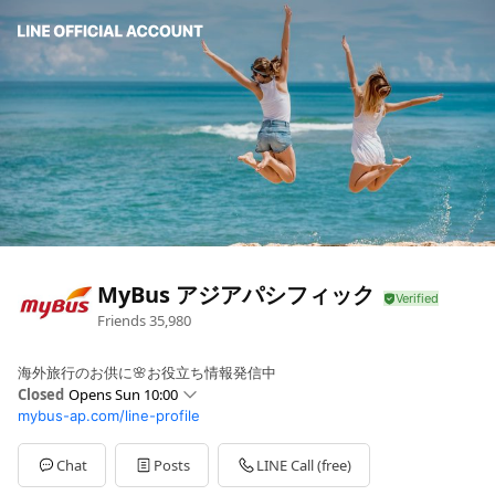
MyBus アジアパシフィック
Friends
35,980
海外旅行のお供に🌸お役立ち情報発信中
Closed
Opens Sun 10:00
mybus-ap.com/line-profile
Sun
10:00 - 17:00
Mon
10:00 - 17:00
Tue
10:00 - 17:00
Chat
Posts
LINE Call (free)
Wed
10:00 - 17:00