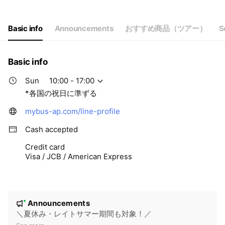
Thu
10:00 - 17:00
Fri
10:00 - 17:00
Sat
10:00 - 17:00
Basic info
Announcements
おすすめ商品（ツアー）
S
*各国の祝日に準ずる
Basic info
Sun
10:00 - 17:00
*各国の祝日に準ずる
mybus-ap.com/line-profile
Cash accepted
Credit card
Visa / JCB / American Express
N
Announcements
New
o
＼夏休み・レイトサマー期間も対象！／