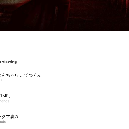
e viewing
なんちゃら こてつくん
ds
TIME,
riends
ックマ農園
ends