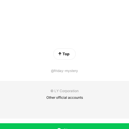
Top
@friday-mystery
© LY Corporation
Other official accounts