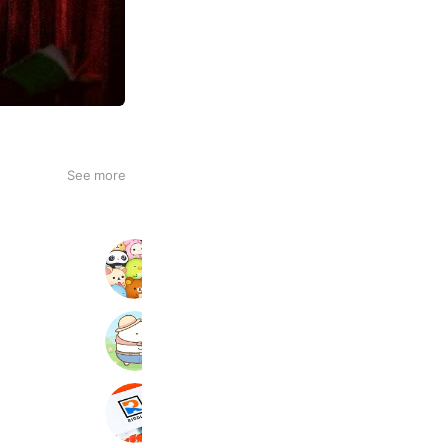
See more
すみすみ
7,714 friends
すみっコぐらし 農園つくるんです
7,374 friends
RIDDLER NAZO SHOP
4,273 friends