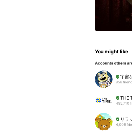
You might like
Accounts others ar
宇宙
956 frien
THE 
495,710 f
リラ
4,006 fri