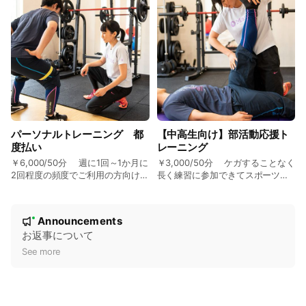
間が掛かると言われています。正
しい動き方、効率的な動き方を覚
えていただきながら安全にトレー
ニングを進めていくための16回セ
ットです。お一人おひとりに必要
な運動をパッケージにしてプログ
ラムを作成します。その日の状態
によって内容を微調整して安全で
効果的にトレーニングを進めま
す。こちらは2か月ごとの更新にな
ります。
パーソナルトレーニング 都
【中高生向け】部活動応援ト
度払い
レーニング
￥6,000/50分 週に1回～1か月に
￥3,000/50分 ケガすることなく
2回程度の頻度でご利用の方向けの
長く練習に参加できてスポーツパ
メニューです。フォームや挙上重
フォーマンスを高めるためのトレ
量の確認などにもお使いいただけ
ーニングです。それぞれのスポー
N
ます。
ツ、ポジション、得意なプレー、
Announcements
New
克服したい課題に合わせてトレー
o
お返事について
ニングプログラムをご提供しま
す。
t
See more
i
c