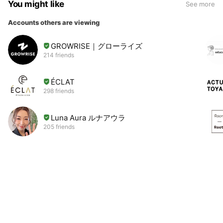
You might like
See more
Accounts others are viewing
GROWRISE｜グローライズ
214 friends
ÉCLAT
298 friends
Luna Aura ルナアウラ
205 friends