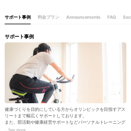
Wed
09:00 - 22:00
Thu
09:00 - 22:00
Fri
09:00 - 22:00
サポート事例
料金プラン
Announcements
FAQ
Soc
Sat
Closed
内覧も随時受け付けております。気軽にお問合せください。
サポート事例
健康づくりを目的にしている方からオリンピックを目指すアス
リートまで幅広くサポートしております。
また、部活動や健康経営サポートなどパーソナルトレーニング
以外の部分でも様々なサポートをご提案しております。
...
See more