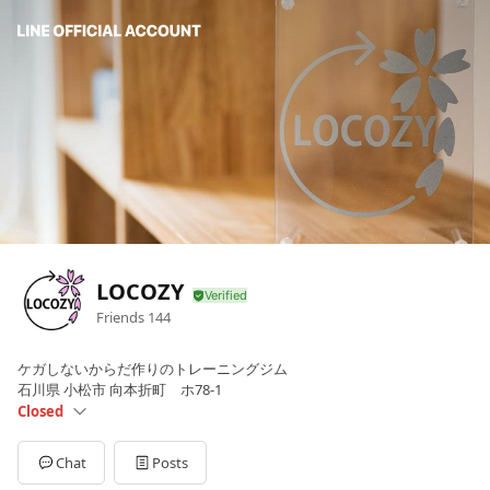
LOCOZY
Friends
144
ケガしないからだ作りのトレーニングジム
石川県 小松市 向本折町 ホ78-1
Closed
Sun
Closed
Mon
09:00 - 22:00
Chat
Posts
Tue
09:00 - 22:00