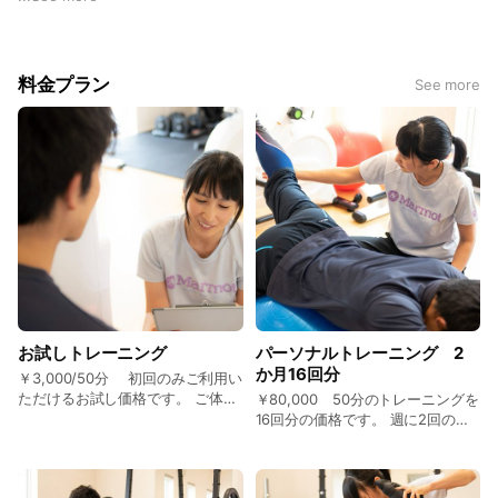
詳しくはこちらのリンクからご覧ください。
https://locozy-fitness.com/wp/supporting-case/
料金プラン
See more
お試しトレーニング
パーソナルトレーニング 2
か月16回分
￥3,000/50分 初回のみご利用い
ただけるお試し価格です。 ご体験
￥80,000 50分のトレーニングを
いただき、継続できるかの判断に
16回分の価格です。 週に2回のペ
お役立てください。
ースで継続的にサポート致しま
す。トレーニング刺激が週に1度の
みですと、頻度が足りず変化に時