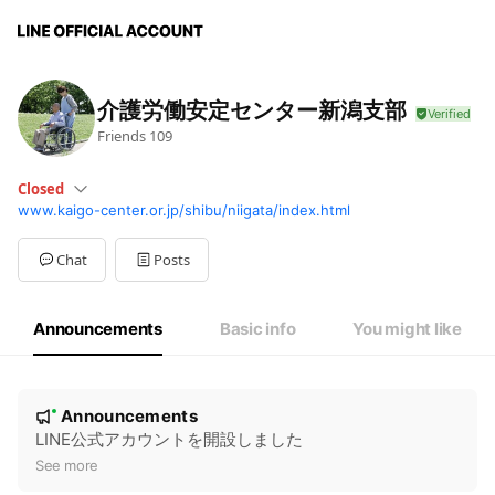
介護労働安定センター新潟支部
Friends
109
Closed
www.kaigo-center.or.jp/shibu/niigata/index.html
Sun
Closed
Mon
09:00 - 17:15
Tue
09:00 - 17:15
Chat
Posts
Wed
09:00 - 17:15
Thu
09:00 - 17:15
Fri
09:00 - 17:15
Announcements
Basic info
You might like
Sat
Closed
土日祝日のご連絡はメール・FAXでお願いいたします
N
Announcements
New
o
LINE公式アカウントを開設しました
t
See more