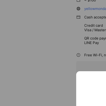
~ $100
yellowmonda
Cash accept
Credit card
Visa / Maste
QR code pay
LINE Pay
Free Wi-Fi, 