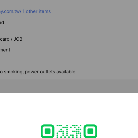
y.com.tw/
1 other items
ed
rcard / JCB
ment
no smoking, power outlets available