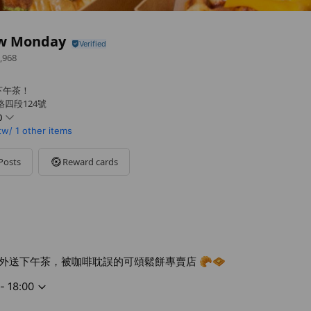
ow Monday
,968
下午茶！
四段124號
0
tw/
1 other items
Posts
Reward cards
外送下午茶，被咖啡耽誤的可頌鬆餅專賣店 🥐🧇
- 18:00