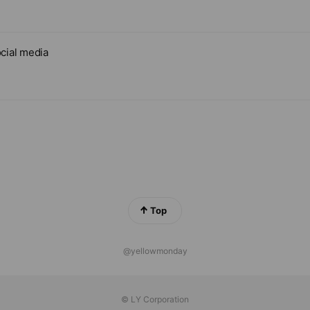
cial media
Top
@yellowmonday
© LY Corporation