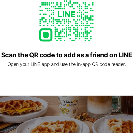
松山區 民生東路四段124號
山機場
ed
Scan the QR code to add as a friend on LINE
Open your LINE app and use the in-app QR code reader.