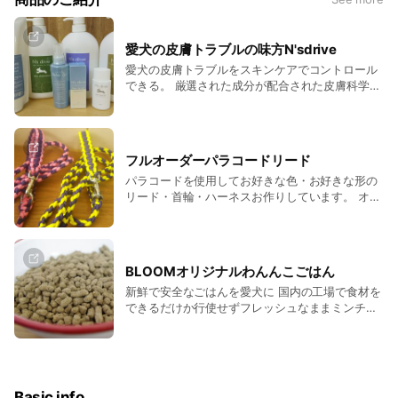
愛犬の皮膚トラブルの味方N'sdrive
愛犬の皮膚トラブルをスキンケアでコントロール
できる。 厳選された成分が配合された皮膚科学に
基づいたN'sdrive （エヌズドライブ）を状態に合
わせて使いこなせれば強い味方になります。 飼い
主様が使いこなせるまで何度でもアドバイスさせ
ていただきます。 ご購入前にLINEでご相談からご
フルオーダーパラコードリード
注文まで承れます。
パラコードを使用してお好きな色・お好きな形の
リード・首輪・ハーネスお作りしています。 オー
ダーはLINEでも可能です。
BLOOMオリジナルわんんこごはん
新鮮で安全なごはんを愛犬に 国内の工場で食材を
できるだけか行使せずフレッシュなままミンチに
して作っているため飽きずに食べてくれると評判
です。
Basic info