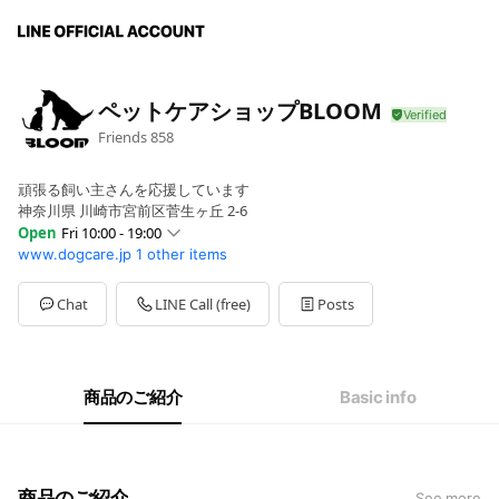
ペットケアショップBLOOM
Friends
858
頑張る飼い主さんを応援しています
神奈川県 川崎市宮前区菅生ヶ丘 2-6
Open
Fri 10:00 - 19:00
www.dogcare.jp
1 other items
Sun
10:00 - 19:00
Mon
10:00 - 19:00
Tue
10:00 - 19:00
Chat
LINE Call (free)
Posts
Wed
Closed
Thu
10:00 - 19:00
Fri
10:00 - 19:00
Sat
10:00 - 19:00
商品のご紹介
Basic info
毎週水曜日と第1・3土曜日定休日
商品のご紹介
See more