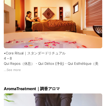
▪️Core Ritual｜スタンダードリチュアル
4 – 8
Qui Repos（休息）・Qui Détox (浄化)・Qui Esthétique（美
軸）・ Qui Jeunesse（再生)
...
See more
Balnéo温浴から始まる4つのコースは、改善を目的とするコー
ス。定期メンテナンスにご利用いただく方にお選びいただける
スタンダードコースです。
AromaTreatment｜調香アロマ
詳細は予約ページでご案内しております。