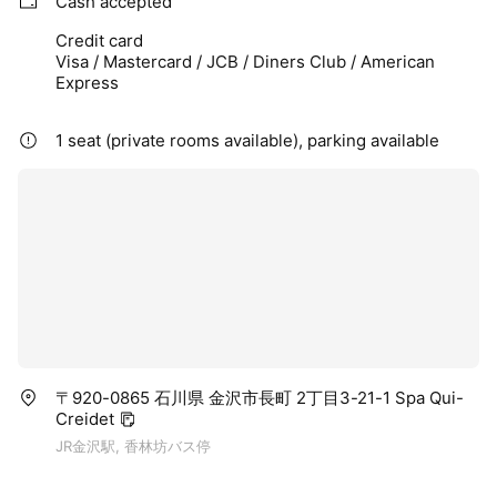
Cash accepted
Credit card
Visa / Mastercard / JCB / Diners Club / American
Express
1 seat (private rooms available), parking available
〒920-0865 石川県 金沢市長町 2丁目3-21-1 Spa Qui-
Creidet
JR金沢駅, 香林坊バス停