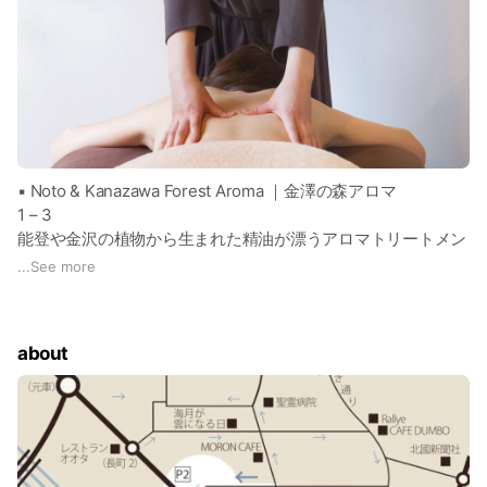
▪️ Noto & Kanazawa Forest Aroma ｜金澤の森アロマ
1 – 3
能登や金沢の植物から生まれた精油が漂うアロマトリートメン
ト。
...
See more
日本の森や草木の香りに包まれながら、深いリラクゼーション
へ導きます。はじまりは、香りを選ぶ調香時間から。季節のハ
ーブを浮かべた足湯と香りが呼吸に溶け合うトリートメントで
about
内側から整うような静かなひとときをお過ごしいただきます。
詳細は予約ページでご案内しております。