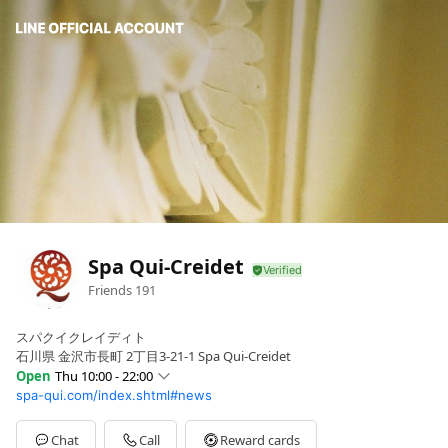
Spa Qui-Creidet
Friends
191
スパクイクレイディト
石川県 金沢市長町 2丁目3-21-1 Spa Qui-Creidet
Open
Thu 10:00 - 22:00
spa-qui.com/index.shtml#news
Sun
Closed
Mon
10:00 - 22:00
Tue
10:00 - 22:00
Chat
Call
Reward cards