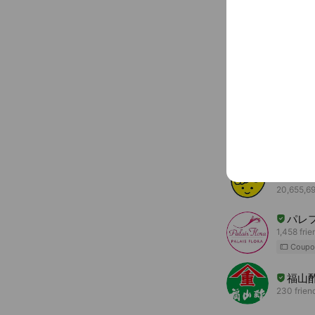
〒899-021
出水駅
You might like
Accounts others ar
choc
20,655,69
パレ
1,458 frie
Coupo
福山
230 frien