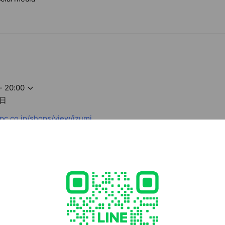
- 20:00
日
c.co.jp/shops/view/izumi
lable, no smoking