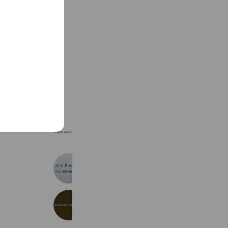
See more
グレースコンチネンタル鹿児島山形屋
341 friends
AVENUE イオン鹿児島中央店
305 friends
Coupons
パウダーパレット 浜屋百貨店
761 friends
Coupons
Reward card