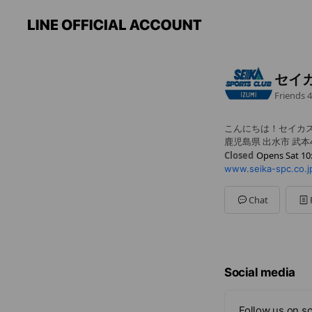
セイ
Friends
4
こんにちは！セイカ
鹿児島県 出水市 武本47
Closed
Opens Sat 10
www.seika-spc.co.j
Mon
10:00 - 22:00
Sat
10:00 - 20:00
Sun
10:00 - 18:00
Chat
水曜日：休館日
Social media
Follow us on so