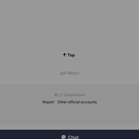
Top
@476lhzvf
© LY Corporation
Report
Other official accounts
Chat