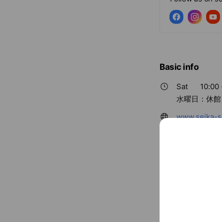
Basic info
Sat
10:00 
水曜日：休館
www.seika-sp
Parking avai