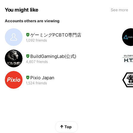
You might like
See more
Accounts others are viewing
ゲーミングPCBTO専門店
1,092 friends
BuildGamingLab(公式)
4,607 friends
Pixio Japan
1,524 friends
Top