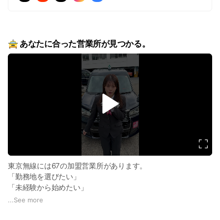
🚖 あなたに合った営業所が見つかる。
v
i
d
e
o
東京無線には67の加盟営業所があります。
「勤務地を選びたい」
「未経験から始めたい」
「女性も安心して働きたい」
...
See more
など、ご希望に合わせてご案内します。