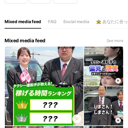
Wed
09: - 18:
Thu
09: - 18:
Fri
09: - 18:
Sat
Closed
Mixed media feed
FAQ
Social media
🚖 あなたに合
平日9:00～18:00 ※返信は順次対応
Mixed media feed
See more