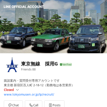
東京無線 採用G
Friends
88
面談案内・質問受付専用アカウントです
東京都 新宿区百人町 2-18-12（勤務地は各営業所）
Closed
www.tokyomusen.or.jp/lp/recruit/
Sun
Closed
Mon
09: - 18:
Tue
09: - 18:
Chat
Call
Posts