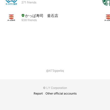
271 friends
かっぱ寿司 釜石店
938 friends
@473gqwbq
© LY Corporation
Report
Other official accounts