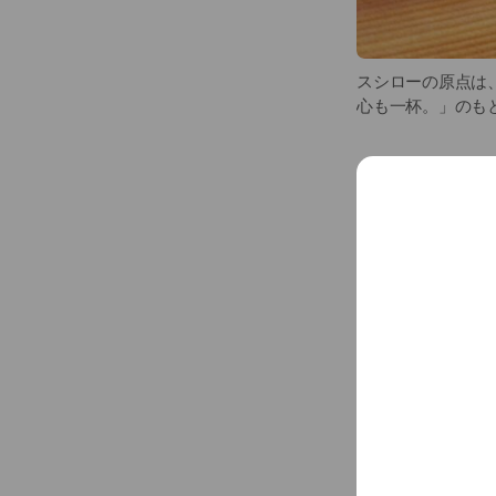
スシローの原点は
心も一杯。」のも
Basic info
※ラストオー
Fri
11:00 
※年末年始・
~ ￥1,000
072-448-74
www.akindo-s
Cash accept