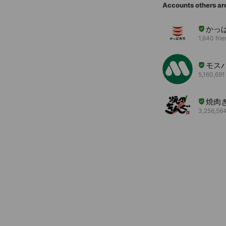
Accounts others ar
かっ
1,640 fri
モス
5,160,691
焼肉
3,256,564