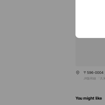
Credit card
Visa / Maste
Parking avai
〒596-000
JR阪和線 「久
You might like