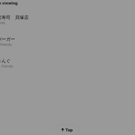
e viewing
ぱ寿司 貝塚店
ends
バーガー
 friends
きんぐ
 friends
Top