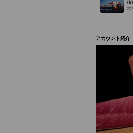
抽
だ
202
アカウント紹介