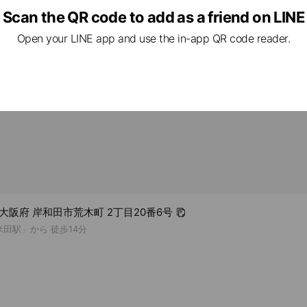
Scan the QR code to add as a friend on LINE
rcard / JCB / Diners Club / American Express
Open your LINE app and use the in-app QR code reader.
lable, no smoking
4 大阪府 岸和田市荒木町 2丁目20番6号
米田駅」から 徒歩14分