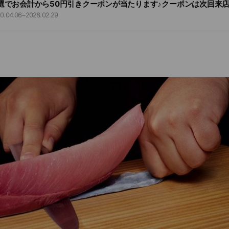
選でお会計から50円引きクーポンが当たります♪クーポンは次回来
けます。
0.04.06
~
2028.02.29