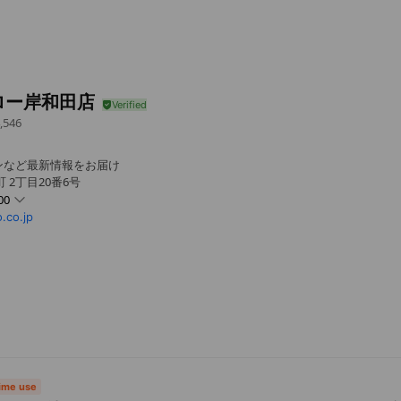
ロー岸和田店
,546
ンなど最新情報をお届け
 2丁目20番6号
00
.co.jp
盆の営業内容はHPをご確認ください。
time use