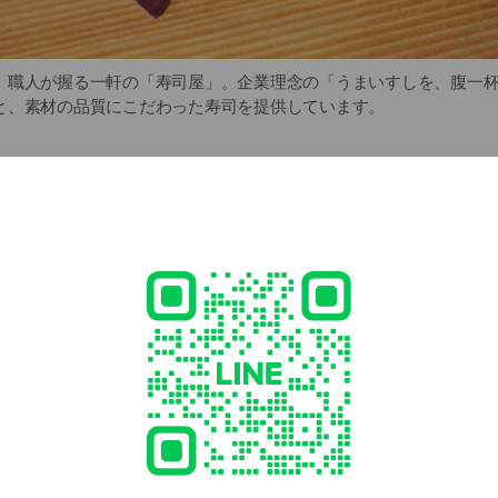
、職人が握る一軒の「寿司屋」。企業理念の「うまいすしを、腹一
と、素材の品質にこだわった寿司を提供しています。
ダーは閉店時間の15分前となります。
- 22:30
GW・お盆の営業内容はHPをご確認ください。
00
ushiro.co.jp
ed