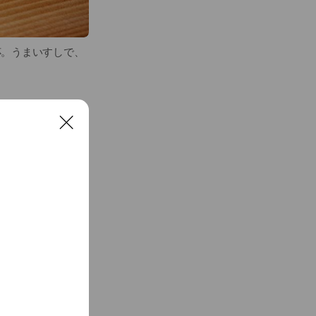
杯。うまいすしで、
C
l
o
s
e