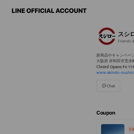
スシ
Friends
4
新商品やキャンペー
大阪府 岸和田市荒木町
Closed
Opens Fri 11:
www.akindo-sushiro
Mon
11:00 - 22:30
Tue
11:00 - 22:30
Wed
11:00 - 22:30
Chat
Thu
11:00 - 22:30
Fri
11:00 - 22:30
Sat
10:30 - 22:30
Sun
10:30 - 22:30
Coupon
※年末年始・GW・お
1-