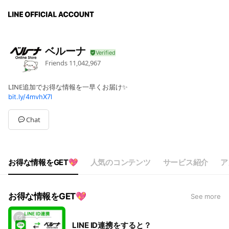
ベルーナ
Friends
11,042,967
LINE追加でお得な情報を一早くお届け✨
bit.ly/4mvhX7l
Chat
お得な情報をGET💖
人気のコンテンツ
サービス紹介
ア
お得な情報をGET💖
See more
LINE ID連携をすると？