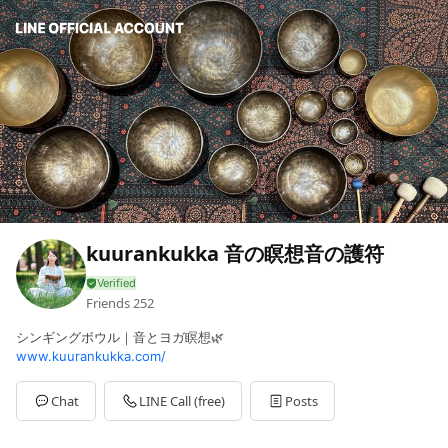
kuurankukka 音の瞑想音の護符
Friends
252
シンギングボウル｜音とヨガ瞑想🌿
www.kuurankukka.com/
Chat
LINE Call (free)
Posts