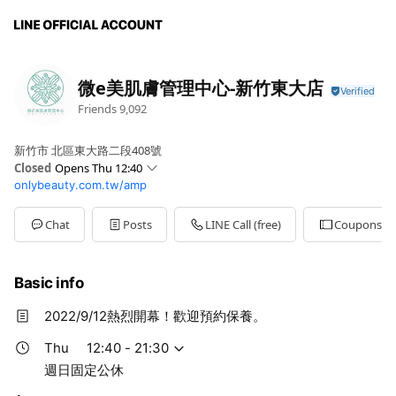
微e美肌膚管理中心-新竹東大店
Friends
9,092
新竹市 北區東大路二段408號
Closed
Opens Thu 12:40
onlybeauty.com.tw/amp
Sun
Closed
Mon
12:40 - 21:30
Tue
12:40 - 21:30
Chat
Posts
LINE Call (free)
Coupons
Wed
12:40 - 21:30
Thu
12:40 - 21:30
Fri
12:40 - 21:30
Basic info
Sat
12:40 - 21:30
週日固定公休
2022/9/12熱烈開幕！歡迎預約保養。
Thu
12:40 - 21:30
週日固定公休