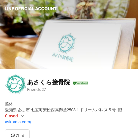
あさくら接骨院
Friends
27
整体
愛知県 あま市 七宝町安松西高御堂2508-1 ドリームパレス５号1階
Closed
ask-ama.com/
Sun
09:00 - 19:00
Mon
09:00 - 19:00
Tue
09:00 - 19:00
Chat