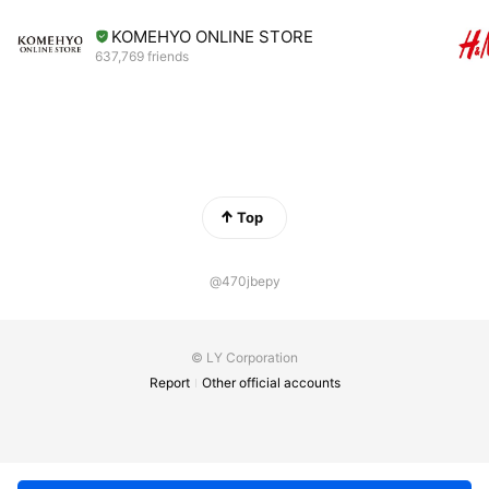
KOMEHYO ONLINE STORE
637,769 friends
Top
@470jbepy
© LY Corporation
Report
Other official accounts