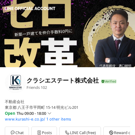
クラシエステート株式会社
Friends
102
不動産会社
東京都 八王子市平岡町 15-14 明光ビル201
Open
Thu 09:00 - 18:00
www.kurashi-e.co.jp/
1 other items
Sun
09:00 - 18:00
Mon
09:00 - 18:00
Tue
09:00 - 18:00
Chat
Posts
LINE Call (free)
Reward car