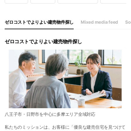
Wed
Closed
Thu
09:00 - 18:00
Fri
09:00 - 18:00
Sat
09:00 - 18:00
ゼロコストでよりよい建売物件探し
Mixed media feed
So
毎週水曜日、祝日定休日
ゼロコストでよりよい建売物件探し
八王子市・日野市を中心に多摩エリア全域対応
私たちのミッションは、お客様に「優良な建売住宅を見つけて