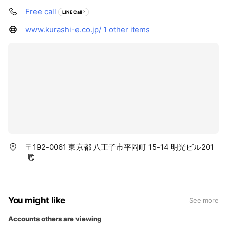
Free call
LINE Call
www.kurashi-e.co.jp/
1 other items
〒192-0061 東京都 八王子市平岡町 15-14 明光ビル201
You might like
See more
Accounts others are viewing