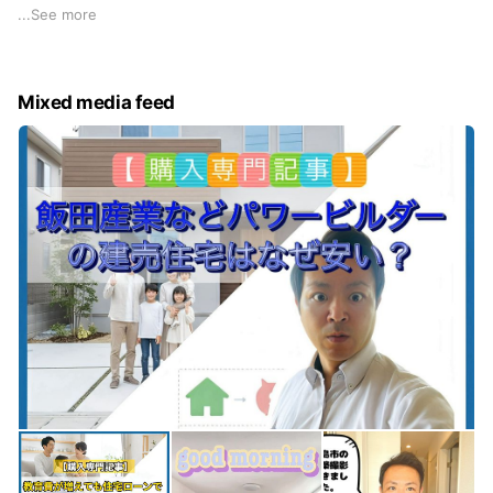
いただく」こと。どれも同じクオリティに見える建売分譲住宅
...
See more
ですが、実はひとつひとつ造りのよさが違っています。
そして、どの物件を選ぶべきかを判断するとき、私たちプロの
Mixed media feed
目利きが役に立ちます。
当社では仲介手数料はいただいていませんから、ゼロコストで
「よりよい物件選び」を実現していただけます。お客様にとっ
て、お得に安心感をご提供できると自負しています。
予算・住宅ローンの組み方についてのご質問にもお答えしてい
ます
初めのマイホーム購入では、どうしても予算や住宅ローンで悩
みがち。そんな時、お気軽にご質問いただける相談相手とし
て、LINE登録をしておいてください。LINEなら匿名でもご質問
いただけますし、時間を気にせずに問い合わせが可能です。