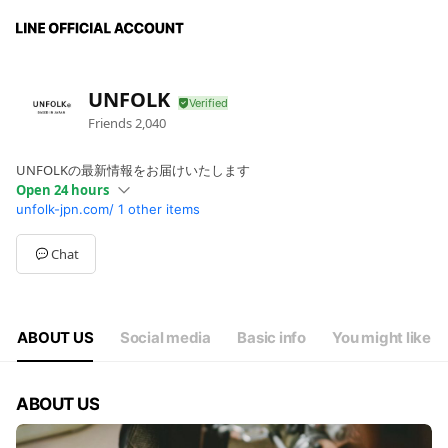
UNFOLK
Friends
2,040
UNFOLKの最新情報をお届けいたします
Open 24 hours
unfolk-jpn.com/
1 other items
Sun
00:00 - 00:00
Mon
00:00 - 00:00
Tue
00:00 - 00:00
Chat
Wed
00:00 - 00:00
Thu
00:00 - 00:00
Fri
00:00 - 00:00
Sat
00:00 - 00:00
ABOUT US
Social media
Basic info
You might like
ABOUT US