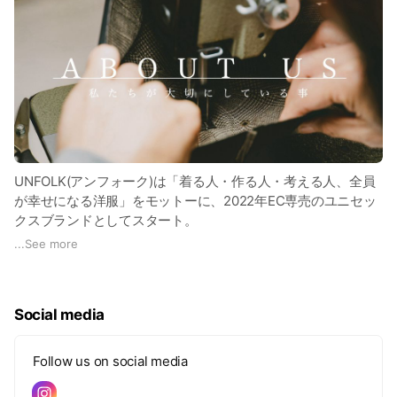
UNFOLK(アンフォーク)は「着る人・作る人・考える人、全員
が幸せになる洋服」をモットーに、2022年EC専売のユニセッ
クスブランドとしてスタート。
製品は全て日本国内での生産に拘っています。
...
See more
着る人＝お客様
作る人＝工場様
Social media
考える人＝私達
既存の販売経路にとらわれず、SNSを通じて直接プロダクトを
Follow us on social media
販売する形を取ることで、お客様には「適切な価格で洋服をお
届けする事」を、工場様には「適切な工賃をお支払いする事」