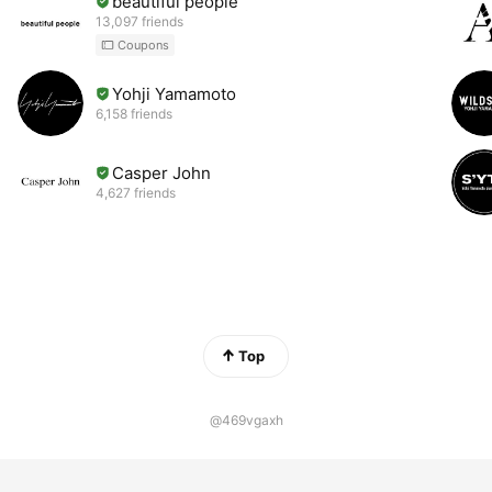
beautiful people
13,097 friends
Coupons
Yohji Yamamoto
6,158 friends
Casper John
4,627 friends
Top
@469vgaxh