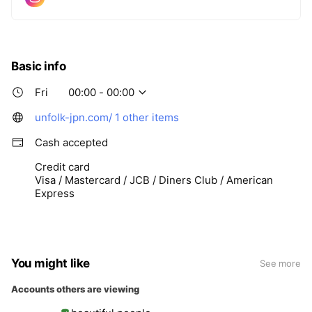
を、私達は「適切な利益を頂く事」を実現し、UNFOLKに関わ
る全ての方にとってプラスになる物作りを目標としています。
※私達が大切にしている事を下記ページにより詳しくまとめて
Basic info
おります。ご覧頂けますと幸いです。
https://unfolk-jpn.com/news/65182afdfe93501a4401d4dc
Fri
00:00 - 00:00
unfolk-jpn.com/
1 other items
Cash accepted
Credit card
Visa / Mastercard / JCB / Diners Club / American
Express
You might like
See more
Accounts others are viewing