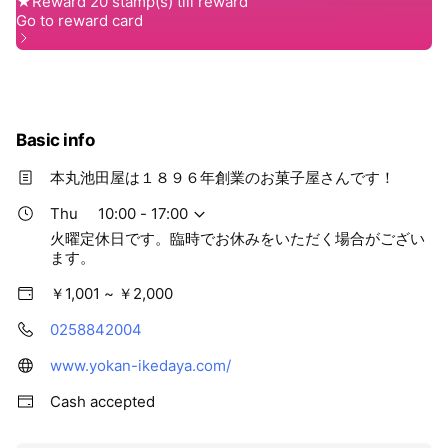
気商品となりました。 【特徴】 本丸池田屋の煉
羊羹は全国様々な羊羹がある中、『片貝羊羹』と
いう独自の製法でつくられた甘さ控えめな煉羊羹
です。片貝羊羹の製法を用いることで、『手亡
豆』と『カカオ豆』の風味をしっかりと活かしな
がら、苺の甘酸っぱい味わいを引き立てておりま
す。また、独自製法で煉り上げたショコラ羊羹
Basic info
は、型に流した後表面を乾燥させてあります。甘
さ控えめで外は『サクッ』と。中は生チョコの様
な口解けは、一般的なチョコレートとは違う品の
本丸池田屋は１８９６年創業のお菓子屋さんです！
良さを感じていただけます。
Thu
10:00 - 17:00
火曜定休日です。臨時でお休みをいただく場合がござい
ます。
￥1,001 ~ ￥2,000
0258842004
www.yokan-ikedaya.com/
Cash accepted