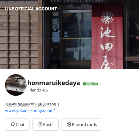
honmaruikedaya
Friends
459
長野県 安曇野市三郷温 5895-1
www.yokan-ikedaya.com/
Chat
Posts
Reward cards