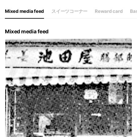
Mixed media feed
スイーツコーナー
Reward card
Bas
Mixed media feed