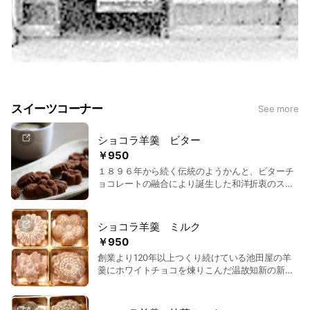
スイーツコーナー
See more
ショコラ羊羹 ビター
￥950
１８９６年から続く伝統のようかんと、ビターチ
ョコレートの融合により誕生した和洋折衷のスイ
ーツです。 一般的なチョコレートの油脂でかため
るつくり方と違い、寒天や豆の硬化作用を利用し
ているので、健康を気にしているマダムに大人気
ショコラ羊羹 ミルク
のおしゃれスイーツです。
￥950
創業より120年以上つくり続けている池田屋の羊
羹にホワイトチョコを煉りこんだ温故知新の新感
覚スイーツです。 甘さ控えめで外は『サクッ』
と。中は生チョコの様な口解けは、一般的なチョ
コレートとは違う品の良さを感じていただけま