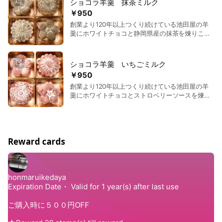
ショコラ羊羹 抹茶ミルク
す。
￥950
創業より120年以上つくり続けている池田屋の羊
羹にホワイトチョコと静岡県産の抹茶を煉りこん
だ温故知新の新感覚スイーツです。特にマダムの
方にとても人気があります！
ショコラ羊羹 いちごミルク
￥950
創業より120年以上つくり続けている池田屋の羊
羹にホワイトチョコとストロベリーソースを煉り
こんだ温故知新の新感覚スイーツです。特にマダ
ムの方にとても人気があります！ 【開発秘話】
豪雪地帯小千谷市では冬の消費が著しく下がって
しまうことから、六代目当主本田啓邦は頭を抱え
ておりました。そんなある日、看板商品である煉
Reward cards
羊羹の起源にふと立ち還りました。煉羊羹は、
『砂糖』『豆』『寒天』でつくられております。
六代目はその中でも『豆』に着目しました。そし
て、偶然にも当初から使用している『小豆』や
『手亡豆』との相性が良い『カカオ豆』の風味に
たどり着いたのです。雪が降り、消費が落ち込む
時期にもお買い求めやすいように、バレンタイ
ン、ホワイトデーなどのギフトに使っていただけ
るようにデザインしたところ、今では冬の一大人