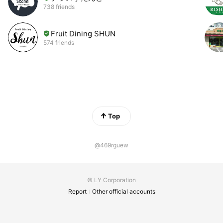
738 friends
Fruit Dining SHUN
574 friends
Top
@469rguew
© LY Corporation
Report
Other official accounts