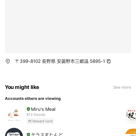
〒399-8102 長野県 安曇野市三郷温 5895-1
You might like
See more
Accounts others are viewing
Miru's Meal
813 friends
Reward card
テラスすたんど