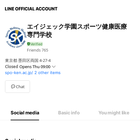
エイジェック学園スポーツ健康医療
専門学校
Friends
765
東京都 墨田区両国 4-27-4
Closed
Opens Thu 09:00
spo-ken.ac.jp/
2 other items
Sun
Closed
Mon
09:00 - 17:00
Tue
09:00 - 17:00
Chat
Wed
09:00 - 17:00
Thu
09:00 - 17:00
Fri
09:00 - 17:00
Sat
10:00 - 15:00
Social media
Basic info
You might like