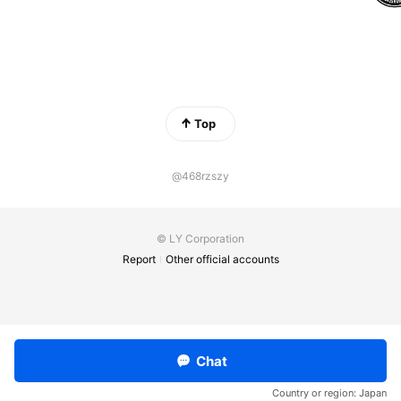
Top
@468rzszy
© LY Corporation
Report
Other official accounts
Chat
Country or region:
Japan