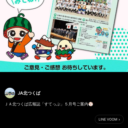
JA北つくば
ＪＡ北つくば広報誌「すてっぷ」５月号ご案内⚾
下の👇ＵＲＬをタップして是非ご覧ください😉
LINE VOOM
http://www.ja-kitatsukuba.or.jp/about/magazine