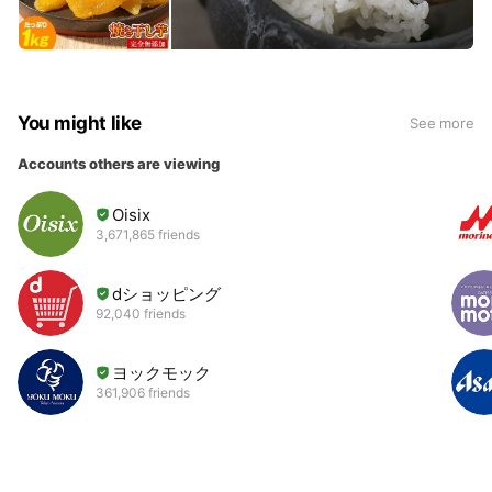
You might like
See more
Accounts others are viewing
Oisix
3,671,865 friends
dショッピング
92,040 friends
ヨックモック
361,906 friends