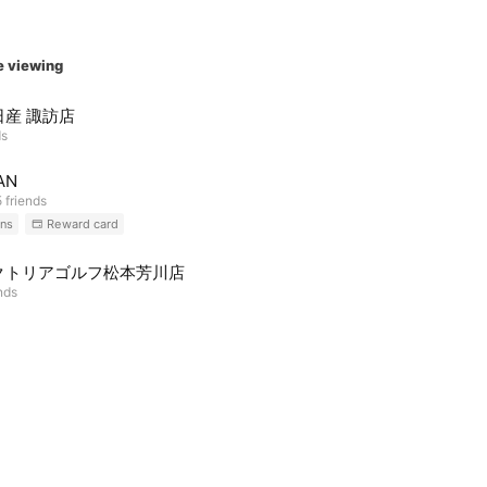
e viewing
日産 諏訪店
ds
AN
 friends
ns
Reward card
クトリアゴルフ松本芳川店
nds