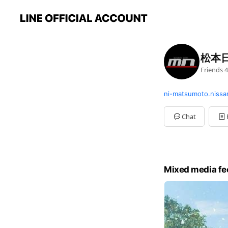
松本
Friends
4
ni-matsumoto.nissan
Chat
Mixed media fe