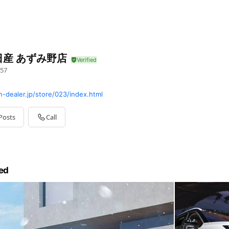
日産 あずみ野店
57
-dealer.jp/store/023/index.html
Posts
Call
ed