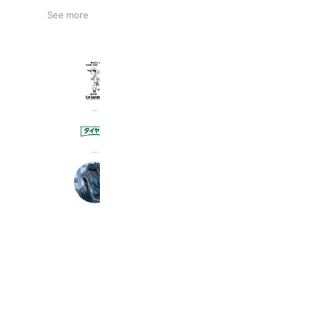
See more
野球塾BASE
491 friends
タイヤ館 静岡流通店
886 friends
ﾐｽﾀｰﾀｲﾔﾏﾝ松本店
1,130 friends