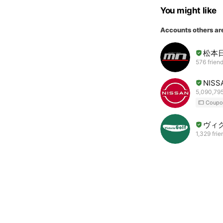
You might like
Accounts others ar
松本
576 frien
NISS
5,090,795
Coupo
ヴィ
1,329 frie