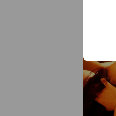
クとして、ストレッ
アロマ小顔フェイ
マツエクさんでも可
シャルケアに最適な、
によい精油で、お顔
お顔に♪優しいタッ
やすや♪ 小さなホットストーンを使用して、温かい顔ツボ
マッサージも、さら
す。 普通肌、脂性肌、乾燥肌、敏感肌、アトピー肌、エイ
ジングケアなど、様々なお
て、オーガニック、
添加物、化合物一切使用して
し、疲れのない、健