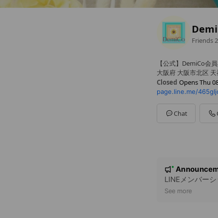
Demi
Friends
2
【公式】DemiCo会員
大阪府 大阪市北区 天神
Closed
Opens Thu 08
page.line.me/465glj
Sun
08:00 - 02:00
Mon
08:00 - 02:00
Tue
08:00 - 02:00
Chat
Wed
08:00 - 02:00
Thu
08:00 - 02:00
Fri
08:00 - 02:00
Sat
08:00 - 02:00
不定休(完全予約制)・1
N
Announcem
New
o
LINEメンバー
t
See more
i