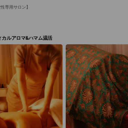
 / 女性専用サロン】
nd privacy, this salon is exclusively for women.
過ごせるよう、当サロンは女性専用です。」
ィカルアロマ&ハマム温活
-on-One Treatments / 完全プライベート・お一人サロン】
y appointment only and one guest at a time.
様ずつのご案内で、静かにゆったりと過ごせます。」
ailable (Limited) / ペアメニュー（交互施術のみ）
 accepted for alternating treatments only
n Hammam while the other enjoys aroma care).
おらず、ハマムとアロマの交互対応メニューのみとなります。
t Only / 完全予約制】
 by advance reservation only.
完全予約制です。」