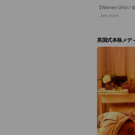
【Women Only
For your comfort a
...
See more
｢快適で安心して
英国式本格メデ
【Private One
All sessions are b
｢ご予約制・1名
→Pair Menu Av
→Pair bookings are
(e.g. one guest i
同時施術は行って
【By Appointmen
All treatments are
｢すべての施術は