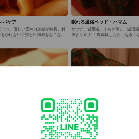
/ ご予約方法
ur website (Hot Pepper Beauty) or send us a message on LINE.
ホットペッパービューティー 、 LINEメッセージ で御予約を承ります
ンパケア
眠れる温浴ベッド・ハマム
ピーは、優しい圧や力加減が特長。解
サウナ、岩盤浴、よもぎ蒸し、温活
担をかけない手技と圧加減をおこな
決まり☆彡 １度体験したら、起き上がれない ヤミツキ温活
作用する精油を選択し、好きな香りに
♪ どの温浴よりも、ヒートショックプロテインが活発にな
にくい体になるよう
りやすいハマム温活。オーガニック
アドバイスもさせて頂きます。メディ
で継続すると、代謝・免疫力・お肌
リスティックアプローチを使い分け、
プ！ 疲れにくく、絶好調がキープで
合う施術をご提供しています。 貴女
な香りの心地よさに、初めて気付かれ
い大好きな香り が
トリートメント体験になりますよ(*
オーガニックや天然植物性由来のも
香料防腐剤などを一切使用しておりま
本では希少な精油を使用しています。
リートメントコース オールハン
ラピーに加えて、身体のこわばりをみ
ンも使用します(追加料金なし) 香
ケーションも全てがオリジナルセレク