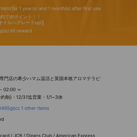
専門店の希少ハマム温活と英国本格アロマテラピ
- 02:00
制)・12/31迄営業・1/1~3休
/465gljcc
1 other items
ed
rcard / JCB / Diners Club / American Express