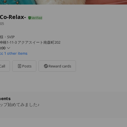
Co-Relax-
05
様・SVIP
橋1-11-3 アクアスイート南森町202
:00
cc
1 other items
Call
Posts
Reward cards
2/31迄営業・1/1~3休
ents
シップ始めてみました♪