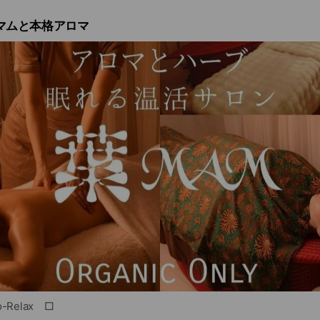
xハマムと本格アロマ
o-Relax □