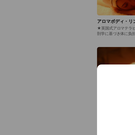
→Reservation 
Please book via o
LINE予約また、
アロマボディ・リ
★英国式アロマテラ
剖学に基づき体に負
い、お悩みや不調に
なるようにブレンド致します。 疲れ
に、日常生活からの
カルアプローチとホ
お客様に１番ぴったり
だけの、貴女の好き
る瞬間になるかもしれません。 妥協のな
満足度の高い、癒しの
´▽｀*) 精油は50種類、キャリアオイルは20種類以上を取
り揃えております。
の、無添加無着色、
せん。 精油は、フランスの国家規格をクリアした最高品質
グレードという、日
■ワンランク上のボディト
ドの癒しのタッチセ
て、適宜ホットストー
り、技術、コミュニ
トです。 足湯とトリートメント前のコンディションチェッ