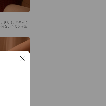
。
迷子さんは、ハマムに
ハーブの遠赤外線効果
の潤いトリプルアッ
きる!最強温活♪
C
l
o
s
e