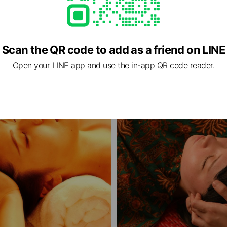
チも含まれます。
シャル
ハマム小顔フェイシャル
Scan the QR code to add as a friend on LINE
能な、アロマジェルが新登場！フェイ
ハマム温浴しながらできちゃう♪ 温
上質キャリアオイルも美肌に◎ 美肌
ルコース付き ハマム小顔フェイシャルコースは クレンジン
Open your LINE app and use the in-app QR code reader.
の固くなった筋肉を弛め、引きあがる
グから丁寧に、マッサージまで！ メ
チでリラクゼーション効果も抜群で、す
ださってOKです(^^)
にポカポカと筋肉をやわらげてくれま
肌タイプも対応可能♪ 商品は全
天然植物由来、無添加無着色、防腐剤
おりません。 ★血行をよく
康的で若々しい艶やかなお顔に♪