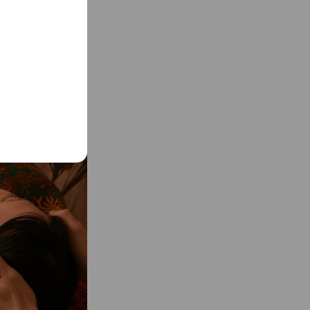
浴中、小顔フェイシャ
イクしたままご来店く