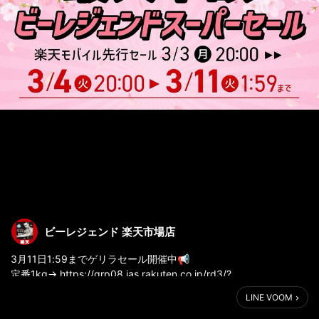
ビーレジェンド 楽天市場店
3月11日1:59までゲリラセール開催中📢
定番1kg→ https://grp08.ias.rakuten.co.jp/rd3/?
p=ft5KVE105lOb6M5vithNbsUSuUZf9VXmn2TmrUDxrOzXiJF9dl
LINE VOOM