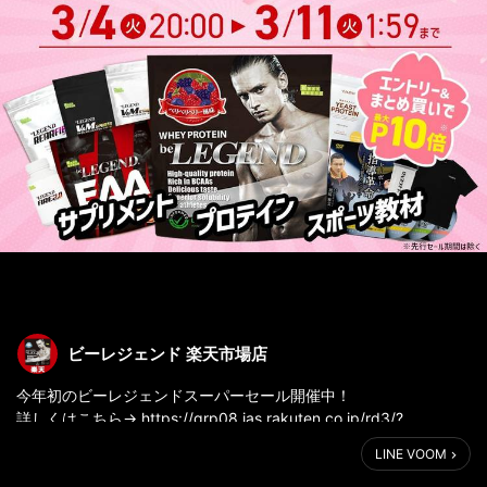
ビーレジェンド 楽天市場店
今年初のビーレジェンドスーパーセール開催中！
詳しくはこちら→ https://grp08.ias.rakuten.co.jp/rd3/?
p=ft5KVE105lOb6M5vithNbsUSuUZf9VXmn2TmrUDxrOzXiJF9dlD6
LINE VOOM
G9CjFwGcG7XeXzomvdS...