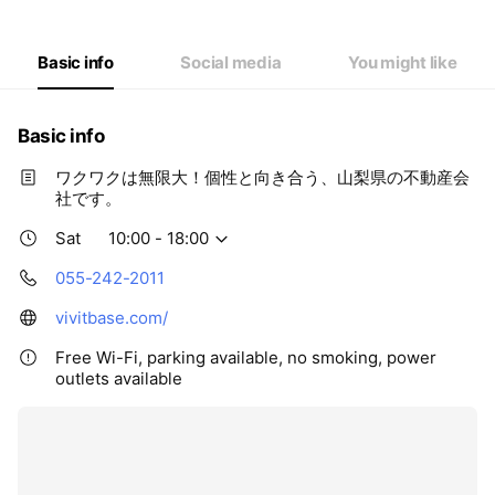
Thu
10:00 - 18:00
Fri
10:00 - 18:00
Sat
10:00 - 18:00
Basic info
Social media
You might like
Basic info
ワクワクは無限大！個性と向き合う、山梨県の不動産会
社です。
Sat
10:00 - 18:00
055-242-2011
vivitbase.com/
Free Wi-Fi, parking available, no smoking, power
outlets available