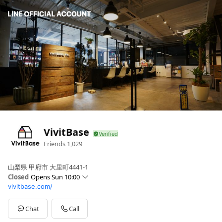
VivitBase
Friends
1,029
山梨県 甲府市 大里町4441-1
Closed
Opens Sun 10:00
vivitbase.com/
Sun
10:00 - 18:00
Mon
10:00 - 18:00
Tue
10:00 - 18:00
Chat
Call
Wed
Closed