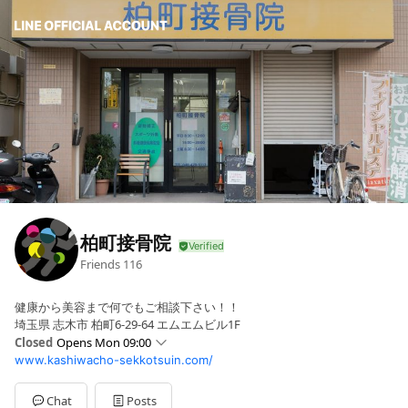
柏町接骨院
Friends
116
健康から美容まで何でもご相談下さい！！
埼玉県 志木市 柏町6-29-64 エムエムビル1F
Closed
Opens Mon 09:00
www.kashiwacho-sekkotsuin.com/
Sun
Closed
Mon
09:00 - 13:00,15:30 - 20:00
Tue
09:00 - 13:00,15:30 - 20:00
Chat
Posts