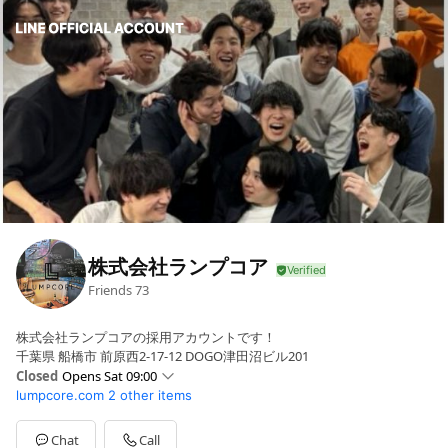
株式会社ランプコア
Friends
73
株式会社ランプコアの採用アカウントです！
千葉県 船橋市 前原西2-17-12 DOGO津田沼ビル201
Closed
Opens Sat 09:00
lumpcore.com
2 other items
Sun
09:00 - 20:00
Mon
09:00 - 20:00
Tue
09:00 - 20:00
Chat
Call