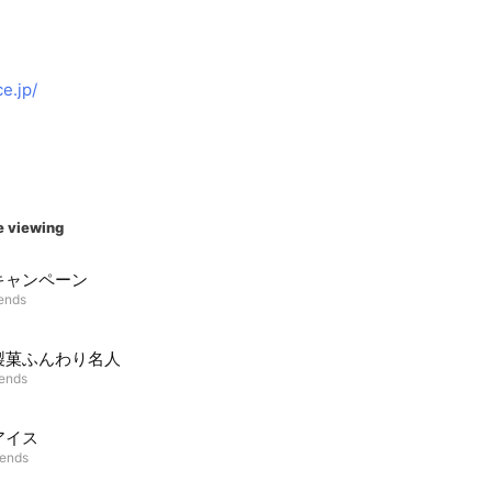
e.jp/
e viewing
キャンペーン
iends
製菓ふんわり名人
iends
アイス
iends