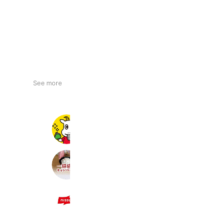
See more
スマートレシート
35,733 friends
やまがたのお米 ＪＡ全農山形
28,734 friends
ニッスイLINEキャンペーン
101,739 friends