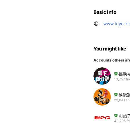
Basic info
www.toyo-ric
You might like
Accounts others ar
福助
13,757 fr
越後
22,041 fr
明治
43,295 fr