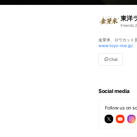
東洋
Friends
2
金芽米、ロウカット
www.toyo-rice.jp/
Chat
Social media
Follow us on so