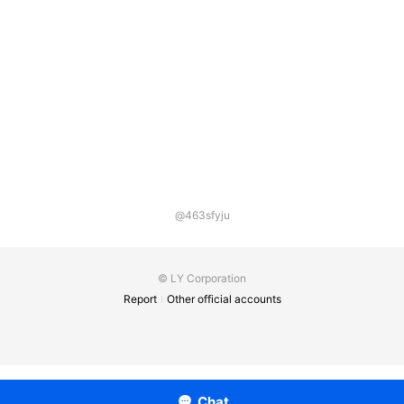
@463sfyju
© LY Corporation
Report
Other official accounts
Chat