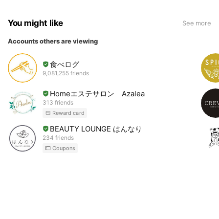
You might like
See more
Accounts others are viewing
食べログ
9,081,255 friends
Homeエステサロン Azalea
313 friends
Reward card
BEAUTY LOUNGE はんなり
234 friends
Coupons