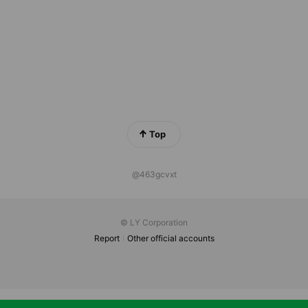
Top
@463gcvxt
© LY Corporation
Report
Other official accounts