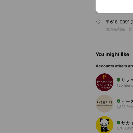
〒618-00
阪急京都線 西
You might like
Accounts others ar
リファ
120 frien
ビー
1,387 frie
サカ
1,700,852