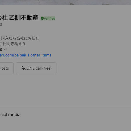
会社 乙訓不動産
3
、購入なら当社にお任せ
町 円明寺葛原３
00
n.com/baibai/
1 other items
Posts
LINE Call (free)
・水曜日
cial media