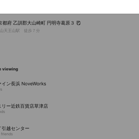
91 京都府 乙訓郡大山崎町 円明寺葛原３
山天王山駅 徒歩７分
e viewing
イン長浜 NoveWorks
ds
スリー近鉄百貨店草津店
nds
イ引越センター
 friends