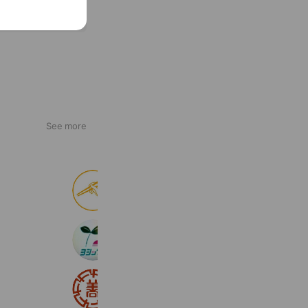
See more
食べログ
9,033,836 friends
農機のことならヨシックス
92 friends
中善建材工業株式会社
233 friends