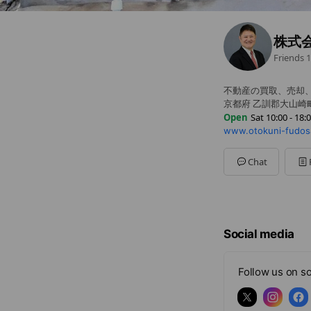
株式
Friends
1
不動産の買取、売却
京都府 乙訓郡大山崎
Open
Sat 10:00 - 18:
www.otokuni-fudosa
Sun
10:00 - 18:00
Mon
10:00 - 18:00
Tue
Closed
Chat
Wed
Closed
Thu
10:00 - 18:00
Fri
10:00 - 18:00
Sat
10:00 - 18:00
定休日：毎週火曜日
Social media
Follow us on so