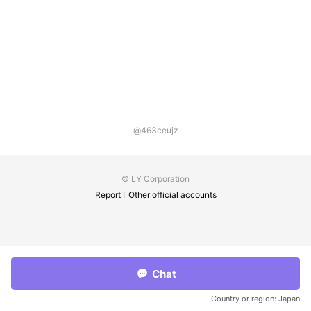
@463ceujz
© LY Corporation
Report
Other official accounts
Chat
Country or region:
Japan