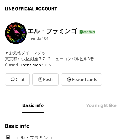
エル・フラミンゴ
Friends
104
🍴お気軽ダイニング🍚
東京都 中央区銀座 7-7-12 ニューコンパルビル3階
Closed
Opens Mon 17:
Sun
Closed
Mon
17: - 23:
Chat
Posts
Reward cards
Tue
17: - 23:
Wed
17: - 23:
Thu
17: - 23:
Fri
17: - 23:
Basic info
You might like
Sat
Closed
Basic info
エル・フラミンゴ