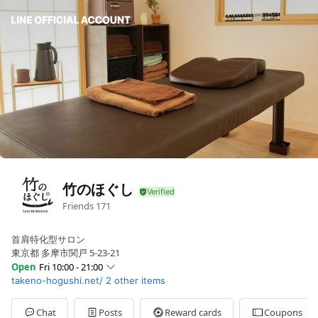
竹のほぐし
Friends
171
首肩特化型サロン
東京都 多摩市関戸 5-23-21
Open
Fri 10:00 - 21:00
takeno-hogushi.net/
2 other items
Sun
09:00 - 22:00
Mon
10:00 - 21:00
Tue
10:00 - 21:00
Chat
Posts
Reward cards
Coupons