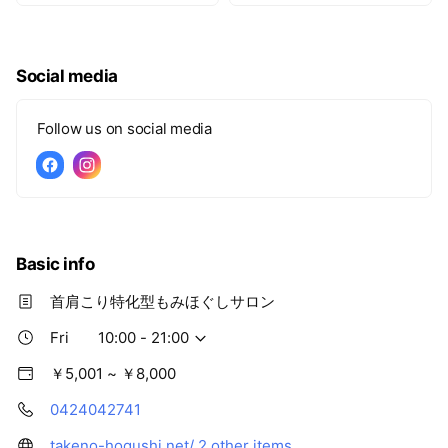
Social media
Follow us on social media
Basic info
首肩こり特化型もみほぐしサロン
Fri
10:00 - 21:00
￥5,001 ~ ￥8,000
0424042741
takeno-hogushi.net/
2 other items