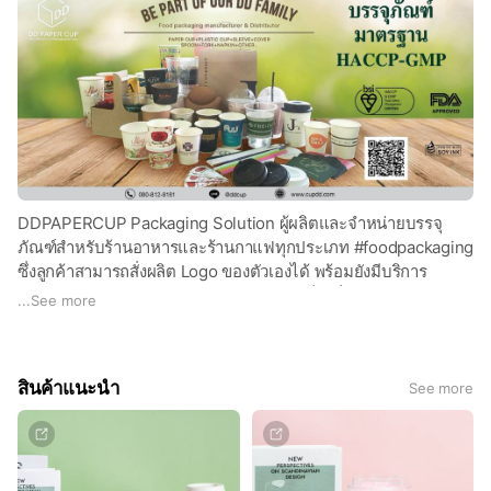
DDPAPERCUP Packaging Solution ผู้ผลิตและจำหน่ายบรรจุ
ภัณฑ์สำหรับร้านอาหารและร้านกาแฟทุกประเภท #foodpackaging
ซึ่งลูกค้าสามารถสั่งผลิต Logo ของตัวเองได้ พร้อมยังมีบริการ
ออกแบบ และจัดส่งสินค้าครบวงจร เสมือนเป็นเพื่อนคู่คิดให้ลูกค้าได้
...
See more
สามารถไว้ใจเราที่จะให้การดูแลท่าน เพราะเราดูแลลูกค้ามากว่า
1000 ร้านค้า สินค้ามีปัญหาเราจัดการให้คุณได้
สินค้าแนะนำ
See more
สินค้ามีให้เลือกเยอะมาก ช้อปออนไลน์ได้ที่ LINEMYSHOP
สอบถามข้อมูลเพิ่มเติม ทัก Line ได้เลยค่ะ น้อง Admin พร้อมให้
บริการ หรือโทรสอบถามข้อมูลเพิ่มเติม 080-8128181 / 02-
9266370