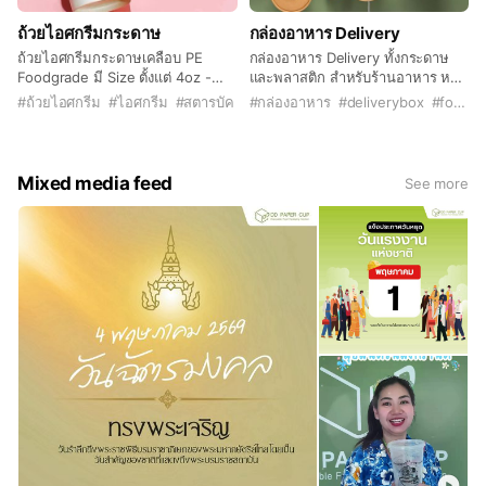
ถ้วยไอศกรีมกระดาษ
กล่องอาหาร Delivery
ถ้วยไอศกรีมกระดาษเคลือบ PE
กล่องอาหาร Delivery ทั้งกระดาษ
Foodgrade มี Size ตั้งแต่ 4oz -
และพลาสติก สำหรับร้านอาหาร หรือ
22oz พร้อมฝาเรียบกระดาษ / ฝา
คาเฟ่ สามารถสั่งซื้อแบบสำเร็จ หรือ
#
ถ้วยไอศกรีม
#
ไอศกรีม
#
สตารบัค
#
กล่องอาหาร
#
deliverybox
#
foodbox
เรียบพลาสติก (ขึ้นอยู่กับแต่ละขนาด)
สั่ง customised ไซส์ของลูกค้าได้
สั่งผลิตลวดลายของลุกค้าได้เริ่มต้น
พิมพ์ได้ตั้งแต่ 1 สี - 6 สี ด้วยระบบ
เพียง 5000 ชิ้น
งานพิมพ์ Offset สีสวยสดใส และ
เป็นสี Soyink Foodgrade ปลอดภัย
Mixed media feed
See more
ต่อผู้บริโภค