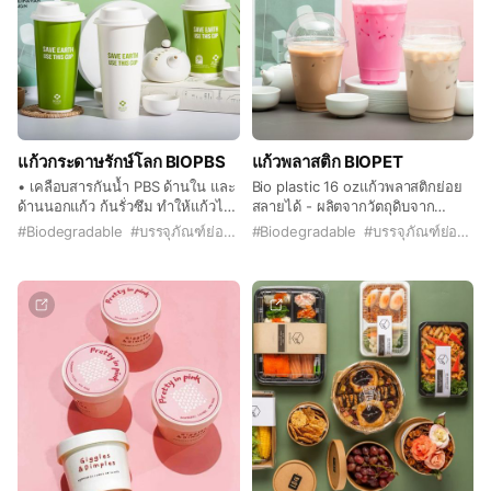
_____________________________
📍 สั่งซื้อครบ 5,000 บาท ส่งฟรีใน กทม.และปริมณฑล ตจว. จัดส่ง
ผ่านขนส่งเอกชน (ค่าขนส่งจ่ายตามจริงกับขนส่งที่ปลายทาง)
📍 สามารถชำระผ่านการโอนเงิน / รับบัตรเครดิต credit / debit ได้
ทุกธนาคาร
📍 สามารถเปิดบิลใบกำกับภาษีได้ค่ะ
แก้วกระดาษรักษ์โลก BIOPBS
แก้วพลาสติก BIOPET
📍 มี Credit term สำหรับลูกค้าองค์กร
• เคลือบสารกันน้ำ PBS ด้านใน และ
Bio plastic 16 ozแก้วพลาสติกย่อย
ด้านนอกแก้ว ก้นรั่วซึม ทำให้แก้วไม่
สลายได้ - ผลิตจากวัตถุดิบจาก
ยวบ หรืออ่อนตัวเร็วเมื่อใช้งาน 🌽
ธรรมชาติและเทคโนโลยีจาก
#
Biodegradable
#
บรรจุภัณฑ์ย่อย
#
biopbs
#
Biodegradable
#
บรรจุภัณฑ์ย่อย
#
b
PBS ผลิตจากวัตถุดิบธรรมชาติ อาทิ
ประเทศอเมริกา - ย่อยสลายได้เอง
อ้อย มันสำปะหลัง และข้าวโพด 🍀
ตามธรรมชาติ - เนื้อพลาสติกมีความ
ผู้ผลิต PBS คือ บริษัท พีทีที โกลบอล
ยืดหยุ่นสูง เหนียว ไม่แตกง่าย สีใส
เคมิคอล จำกัด (มหาชน) 🍀ระยะ
-เหมาะสำหรับเครื่องดื่มเย็น
เวลาในการย่อยสลาย อยู่ที่ 180วัน
โปร่งแสง ขนาด 16 oz กว้าง : 9.8
ด้วย 3 ปัจจัย คือ จุลินทรีย์ ความชื้น
CM สูง : 12 CM จำนวนบรรจุ :
และอุณหภูมิที่เหมาะสม เช่น การฝัง
1,000 ใบ/ลัง
กลบ 🍀ใช้หมึกพิมพ์น้ำมันถั่วเหลือง
(Soy Ink) ไม่เหลือสารเคมีตกค้าง
ปลอดภัยต่อผู้บริโภค 📦 ระยะเวลา
จัดเก็บ 8 เดือน มี 2 สี สีขาว สีเขียว
ขนาด: กว้าง9.0 × สูง 16.5 ซม.
บรรจุ: 1,000ใบ ลัง