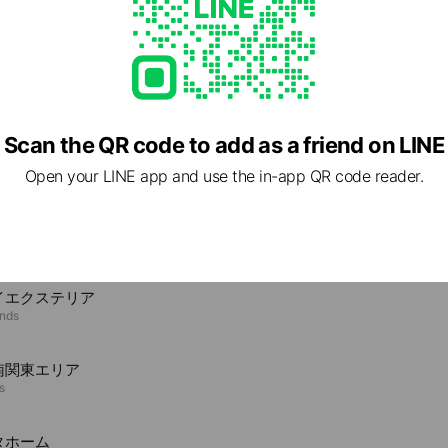
Scan the QR code to add as a friend on LINE
Open your LINE app and use the in-app QR code reader.
e viewing
イエクステリア
ends
南関東エリア
s
タホーム