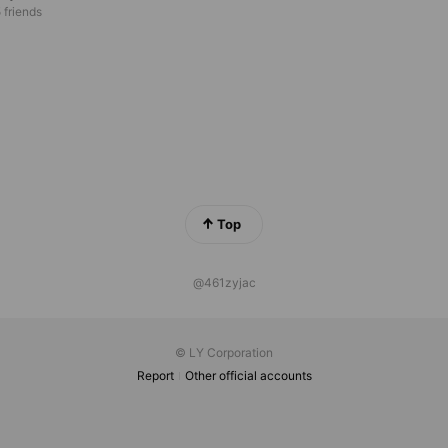
 friends
Top
@461zyjac
© LY Corporation
Report
Other official accounts