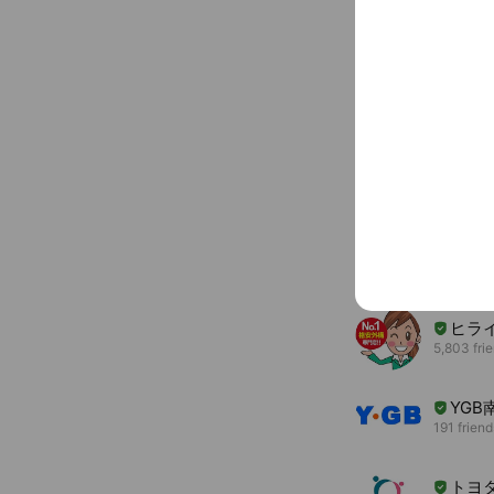
You might like
Accounts others ar
ヒラ
5,803 fri
YGB
191 friend
トヨ