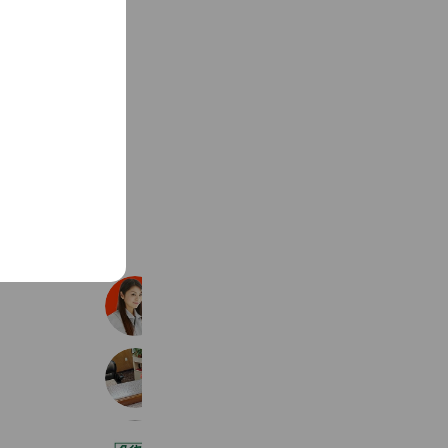
See more
エコキュート交換専門店の急湯デポ
52,384 friends
理容バロン
177 friends
Coupons
タイヤ館 横須賀