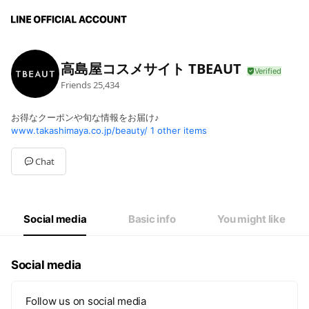
高島屋コスメサイト TBEAUT
Friends
25,434
お得なクーポンや旬な情報をお届け♪
www.takashimaya.co.jp/beauty/
1 other items
Chat
Social media
Basic info
You might like
Social media
Follow us on social media