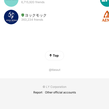
6,715,920 friends
ヨックモック
363,234 friends
Top
@tbeaut
© LY Corporation
Report
Other official accounts